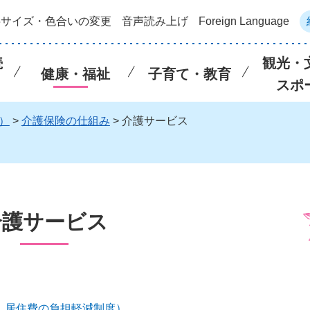
字サイズ・色合いの変更
音声読み上げ
Foreign Language
続
観光・
健康・福祉
子育て・教育
スポ
）
>
介護保険の仕組み
> 介護サービス
介護サービス
、居住費の負担軽減制度）