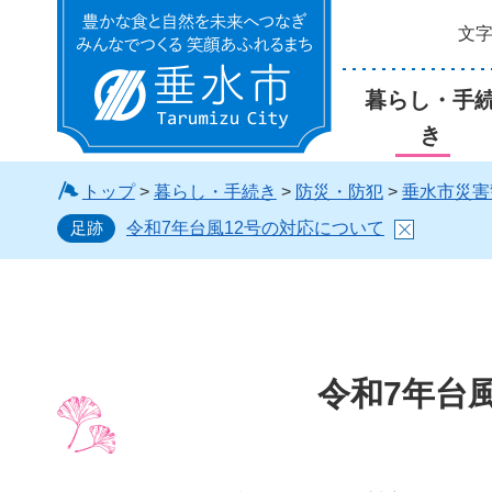
文
垂水市
暮らし・手
き
トップ
>
暮らし・手続き
>
防災・防犯
>
垂水市災害
足跡
令和7年台風12号の対応について
令和7年台