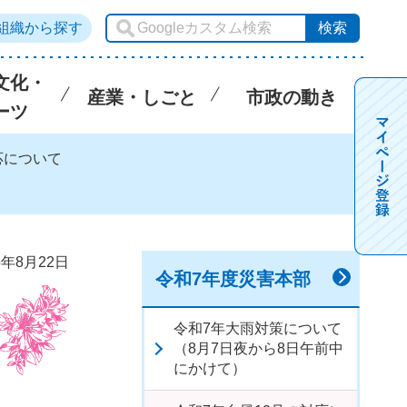
組織から探す
文化・
産業・しごと
市政の動き
ーツ
応について
5年8月22日
令和7年度災害本部
令和7年大雨対策について
（8月7日夜から8日午前中
にかけて）