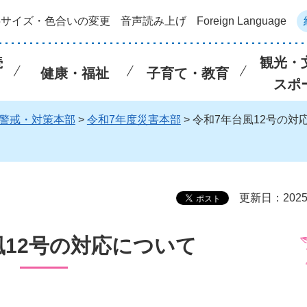
字サイズ・色合いの変更
音声読み上げ
Foreign Language
続
観光・
健康・福祉
子育て・教育
スポ
警戒・対策本部
>
令和7年度災害本部
> 令和7年台風12号の対
更新日：202
風12号の対応について