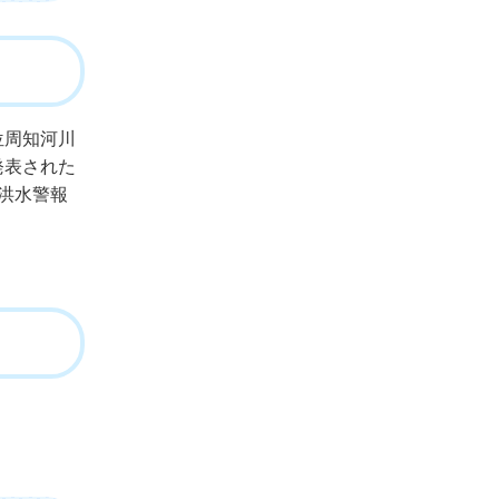
位周知河川
発表された
洪水警報