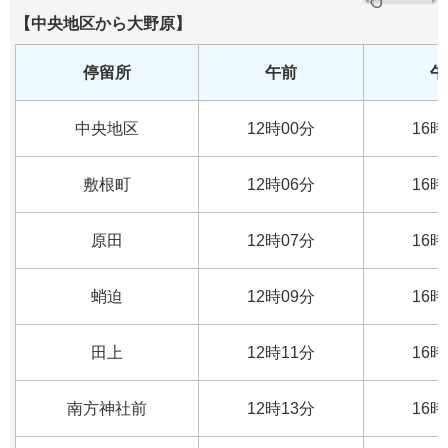
【中央地区から大野原】
停留所
午前
午
中央地区
12時00分
16時
敷根町
12時06分
16時
原田
12時07分
16時
蛸迫
12時09分
16時
田上
12時11分
16時
南方神社前
12時13分
16時