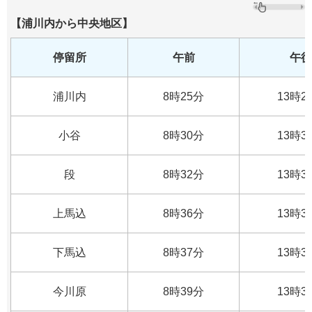
【浦川内から中央地区】
停留所
午前
午後
浦川内
8時25分
13時2
小谷
8時30分
13時3
段
8時32分
13時3
上馬込
8時36分
13時3
下馬込
8時37分
13時3
今川原
8時39分
13時3