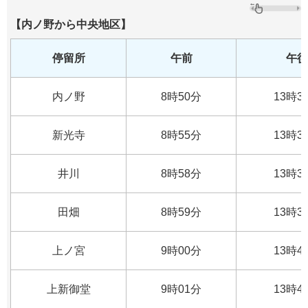
【内ノ野から中央地区】
停留所
午前
午後
内ノ野
8時50分
13時3
新光寺
8時55分
13時3
井川
8時58分
13時3
田畑
8時59分
13時3
上ノ宮
9時00分
13時4
上新御堂
9時01分
13時4