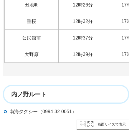
田地明
12時26分
17時
垂桜
12時32分
17時
公民館前
12時37分
17時
大野原
12時39分
17時
内ノ野ルート
南海タクシー（0994-32-0051）
画面サイズで表示