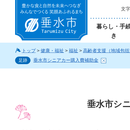
文
垂水市
暮らし・手
き
トップ
>
健康・福祉
>
福祉
>
高齢者支援（地域包括
足跡
垂水市シニアカー購入費補助金
垂水市シ