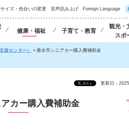
字サイズ・色合いの変更
音声読み上げ
Foreign Language
続
観光・
健康・福祉
子育て・教育
スポ
支援センター）
> 垂水市シニアカー購入費補助金
更新日：202
ニアカー購入費補助金