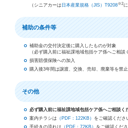
※2
（シニアカーは
日本産業規格（JIS）T9208
補助の条件等
補助金の交付決定後に購入したものが対象
（必ず購入前に福祉課地域包括ケア係へご相談
損害賠償保険への加入
購入後3年間は譲渡、交換、売却、廃棄等を禁
その他
必ず購入前に福祉課地域包括ケア係へご相談く
案内チラシは
（PDF：122KB）
をご確認くださ
手続きの流れは
（PDF：72KB）
をご確認くだ