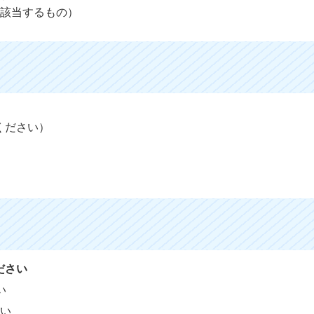
に該当するもの）
ください）
止
ださい
い
さい