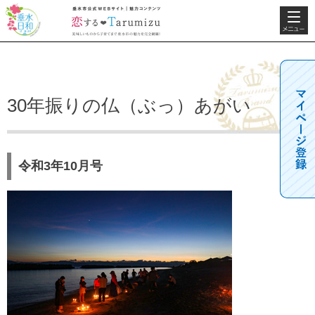
検索・共
垂水日和
垂水市公式WEBサ
通メニュ
イト 魅力コンテン
ー
ツ 恋するTarumizu
美味しいものから子
育てまで垂水市の魅
力を完全網羅！
30年振りの仏（ぶっ）あがい
令和3年10月号