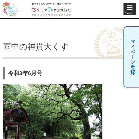
検索・共
垂水日和
垂水市公式WEBサ
通メニュ
イト 魅力コンテン
ー
ツ 恋するTarumizu
美味しいものから子
育てまで垂水市の魅
力を完全網羅！
雨中の神貫大くす
令和3年6月号