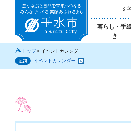
文
垂水市
暮らし・手
き
トップ
> イベントカレンダー
足跡
イベントカレンダー