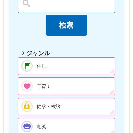
ジャンル
催し
子育て
健診・検診
相談