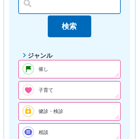
ジャンル
催し
子育て
健診・検診
相談