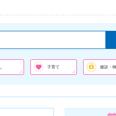
し
子育て
健診・