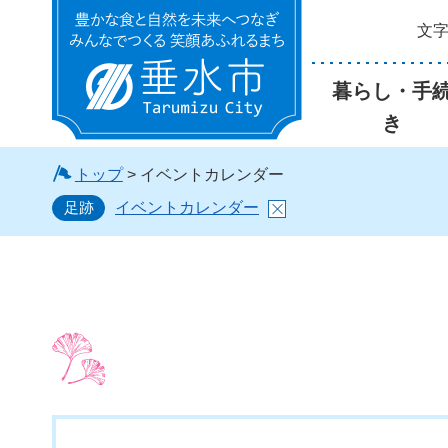
文
垂水市
暮らし・手
き
トップ
> イベントカレンダー
足跡
イベントカレンダー