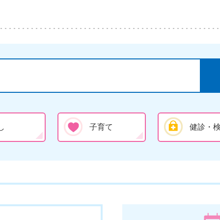
し
子育て
健診・