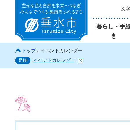
文
垂水市
暮らし・手
き
トップ
> イベントカレンダー
足跡
イベントカレンダー