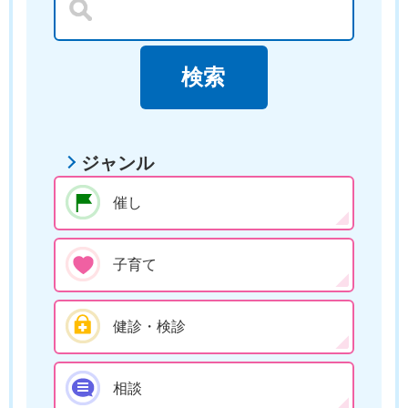
ジャンル
催し
子育て
健診・検診
相談