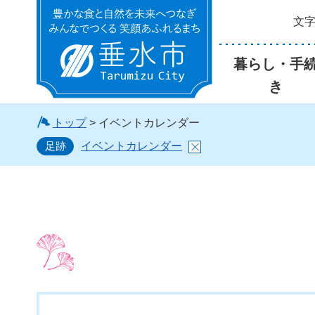
文
垂水市
暮らし・手
き
トップ
> イベントカレンダー
足跡
イベントカレンダー