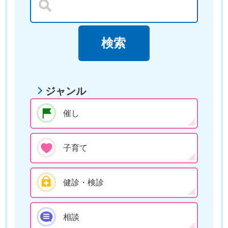
ジャンル
催し
子育て
健診・検診
相談