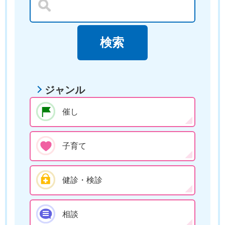
ジャンル
催し
子育て
健診・検診
相談