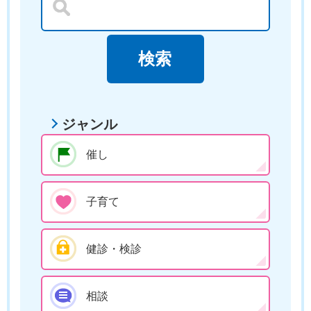
ジャンル
催し
子育て
健診・検診
相談