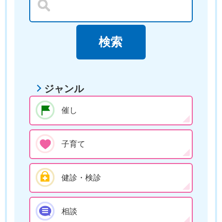
ジャンル
催し
子育て
健診・検診
相談