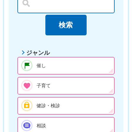
ジャンル
催し
子育て
健診・検診
相談