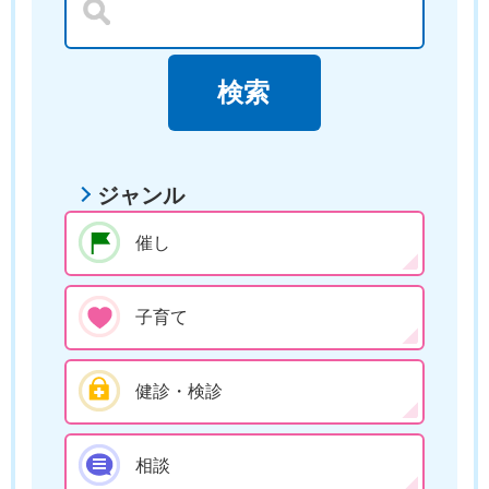
ジャンル
催し
子育て
健診・検診
相談