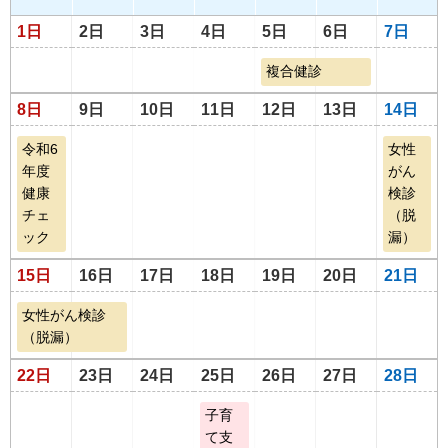
1日
2日
3日
4日
5日
6日
7日
複合健診
8日
9日
10日
11日
12日
13日
14日
令和6
女性
年度
がん
健康
検診
チェ
（脱
ック
漏）
15日
16日
17日
18日
19日
20日
21日
女性がん検診
（脱漏）
22日
23日
24日
25日
26日
27日
28日
子育
て支