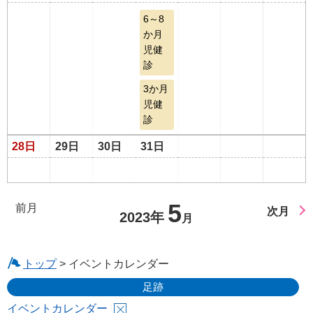
6～8
か月
児健
診
3か月
児健
診
28日
29日
30日
31日
5
前月
次月
2023年
月
トップ
> イベントカレンダー
足跡
イベントカレンダー