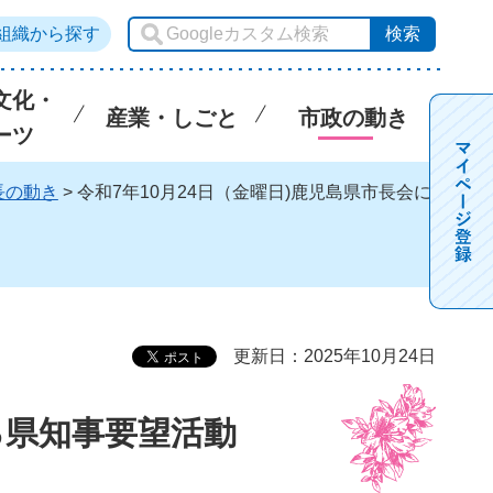
組織から探す
文化・
産業・しごと
市政の動き
ーツ
長の動き
> 令和7年10月24日（金曜日)鹿児島県市長会に
更新日：2025年10月24日
る県知事要望活動