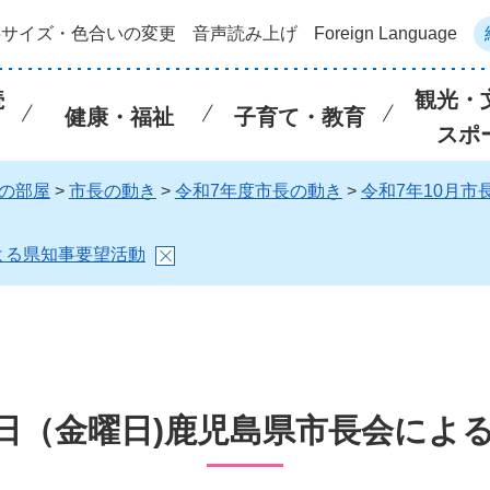
字サイズ・色合いの変更
音声読み上げ
Foreign Language
続
観光・
健康・福祉
子育て・教育
スポ
の部屋
>
市長の動き
>
令和7年度市長の動き
>
令和7年10月市
による県知事要望活動
24日（金曜日)鹿児島県市長会によ