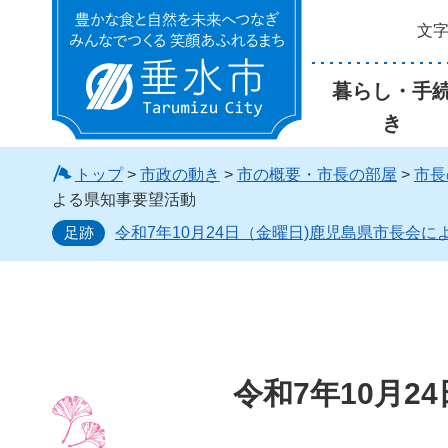
文
垂水市
暮らし・手
き
トップ
>
市政の動き
>
市の概要・市長の部屋
>
市長
よる県知事要望活動
足跡
令和7年10月24日（金曜日)鹿児島県市長会
令和7年10月