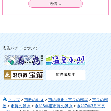
広告バナーについて
トップ
>
市政の動き
>
市の概要・市長の部屋
>
市長の部
屋
>
市長の動き
>
令和6年度市長の動き
>
令和7年3月市長