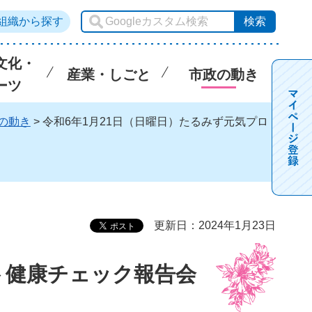
組織から探す
文化・
産業・しごと
市政の動き
ーツ
の動き
> 令和6年1月21日（日曜日）たるみず元気プロ
更新日：2024年1月23日
ト健康チェック報告会