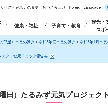
字サイズ・色合いの変更
音声読み上げ
Foreign Language
続
観光・
健康・福祉
子育て・教育
スポ
の部屋
>
市長の動き
>
令和5年度市長の動き
>
令和6年1月市長
ロジェクト健康チェック報告会
（日曜日）たるみず元気プロジェク