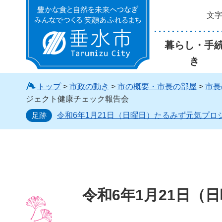
文
垂水市
暮らし・手
き
トップ
>
市政の動き
>
市の概要・市長の部屋
>
市長
ジェクト健康チェック報告会
足跡
令和6年1月21日（日曜日）たるみず元気プ
令和6年1月21日