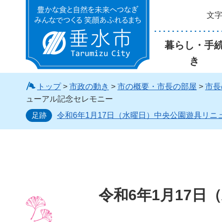
文
垂水市
暮らし・手
き
トップ
>
市政の動き
>
市の概要・市長の部屋
>
市長
ューアル記念セレモニー
足跡
令和6年1月17日（水曜日）中央公園遊具リ
令和6年1月17