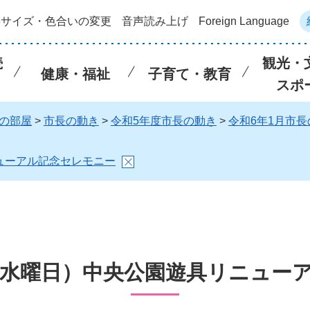
字サイズ・色合いの変更
音声読み上げ
Foreign Language
続
観光・
健康・福祉
子育て・教育
スポ
の部屋
>
市長の動き
>
令和5年度市長の動き
>
令和6年1月市長
ニューアル記念セレモニー
日（水曜日）中央公園遊具リニュー