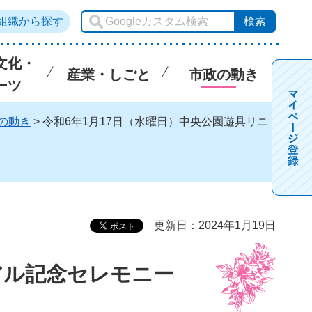
組織から探す
文化・
産業・しごと
市政の動き
ーツ
の動き
> 令和6年1月17日（水曜日）中央公園遊具リニ
更新日：2024年1月19日
アル記念セレモニー