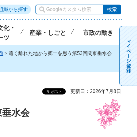
組織から探す
文化・
産業・しごと
市政の動き
ーツ
題
> 遠く離れた地から郷土を思う第53回関東垂水会
更新日：2026年7月8日
東垂水会