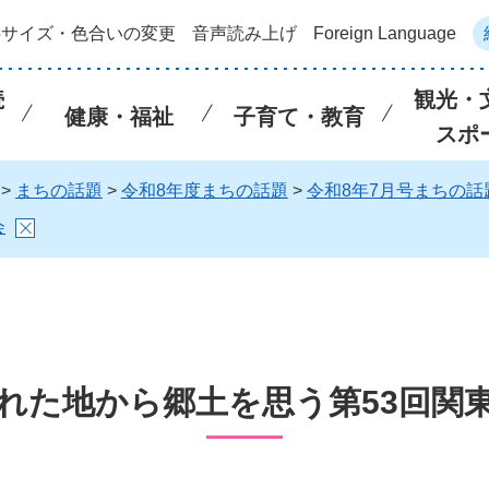
字サイズ・色合いの変更
音声読み上げ
Foreign Language
続
観光・
健康・福祉
子育て・教育
スポ
>
まちの話題
>
令和8年度まちの話題
>
令和8年7月号まちの話
会
れた地から郷土を思う第53回関