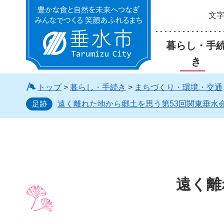
文
垂水市
暮らし・手
き
トップ
>
暮らし・手続き
>
まちづくり・環境・交通
足跡
遠く離れた地から郷土を思う第53回関東垂水
遠く離