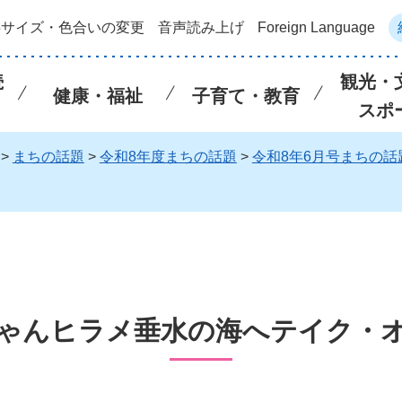
字サイズ・色合いの変更
音声読み上げ
Foreign Language
続
観光・
健康・福祉
子育て・教育
スポ
>
まちの話題
>
令和8年度まちの話題
>
令和8年6月号まちの話
ゃんヒラメ垂水の海へテイク・