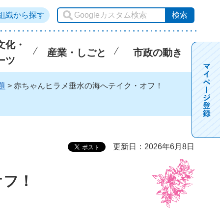
組織から探す
文化・
産業・しごと
市政の動き
ーツ
題
> 赤ちゃんヒラメ垂水の海へテイク・オフ！
更新日：2026年6月8日
オフ！