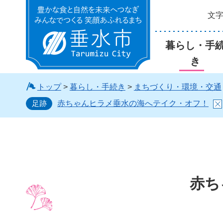
文
垂水市
暮らし・手
き
トップ
>
暮らし・手続き
>
まちづくり・環境・交通
足跡
赤ちゃんヒラメ垂水の海へテイク・オフ！
赤ち