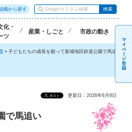
組織から探す
文化・
産業・しごと
市政の動き
ーツ
題
> 子どもたちの成長を願って新城地区鉄道公園で馬追
更新日：2026年6月8日
園で馬追い