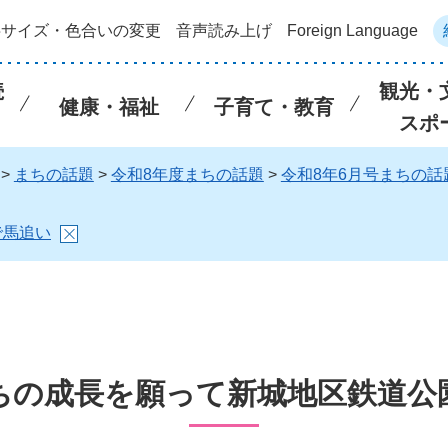
字サイズ・色合いの変更
音声読み上げ
Foreign Language
続
観光・
健康・福祉
子育て・教育
スポ
>
まちの話題
>
令和8年度まちの話題
>
令和8年6月号まちの話
で馬追い
ちの成長を願って新城地区鉄道公