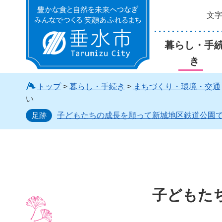
文
垂水市
暮らし・手
き
トップ
>
暮らし・手続き
>
まちづくり・環境・交通
い
足跡
子どもたちの成長を願って新城地区鉄道公園
子どもた