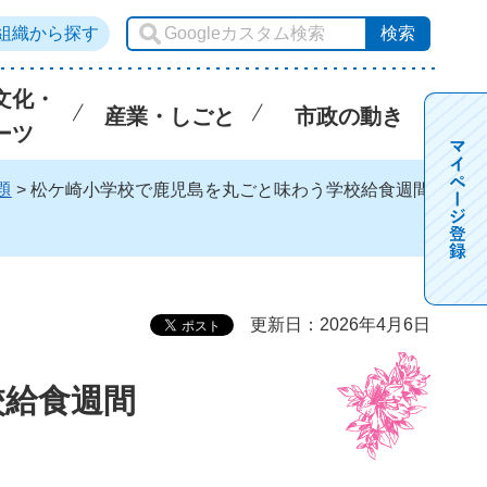
組織から探す
文化・
産業・しごと
市政の動き
ーツ
題
> 松ケ崎小学校で鹿児島を丸ごと味わう学校給食週間
更新日：2026年4月6日
校給食週間