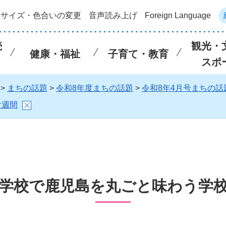
字サイズ・色合いの変更
音声読み上げ
Foreign Language
続
観光・
健康・福祉
子育て・教育
スポ
>
まちの話題
>
令和8年度まちの話題
>
令和8年4月号まちの話
食週間
学校で鹿児島を丸ごと味わう学