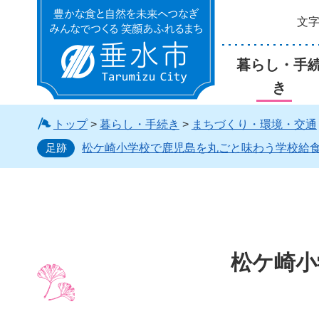
文
垂水市
暮らし・手
き
トップ
>
暮らし・手続き
>
まちづくり・環境・交通
足跡
松ケ崎小学校で鹿児島を丸ごと味わう学校給
松ケ崎小