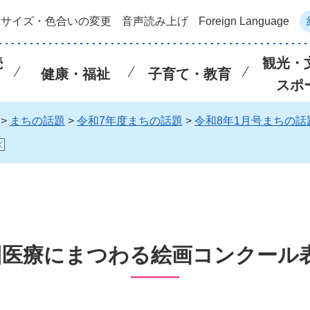
字サイズ・色合いの変更
音声読み上げ
Foreign Language
続
観光・
健康・福祉
子育て・教育
スポ
>
まちの話題
>
令和7年度まちの話題
>
令和8年1月号まちの話
回医療にまつわる絵画コンクール