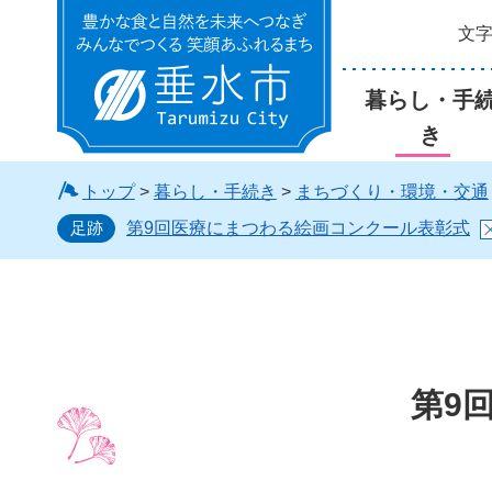
文
垂水市
暮らし・手
き
トップ
>
暮らし・手続き
>
まちづくり・環境・交通
足跡
第9回医療にまつわる絵画コンクール表彰式
第9