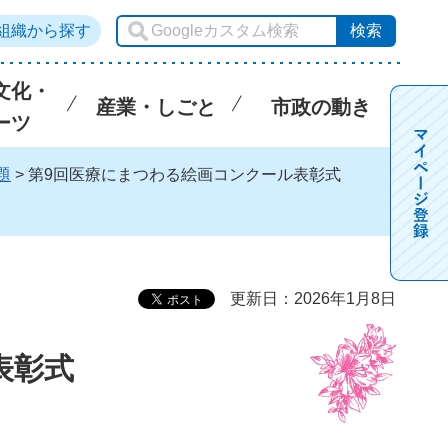
組織から探す
文化・
産業・しごと
市政の動き
ーツ
題
> 第9回医療にまつわる絵画コンクール表彰式
更新日：2026年1月8日
表彰式