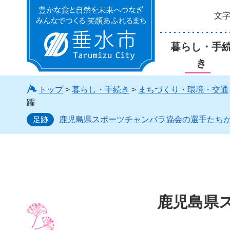
文
垂水市
暮らし・手
き
トップ
>
暮らし・手続き
>
まちづくり・環境・交通
躍
足跡
鹿児島県スポーツチャンバラ協会の選手たち
鹿児島県