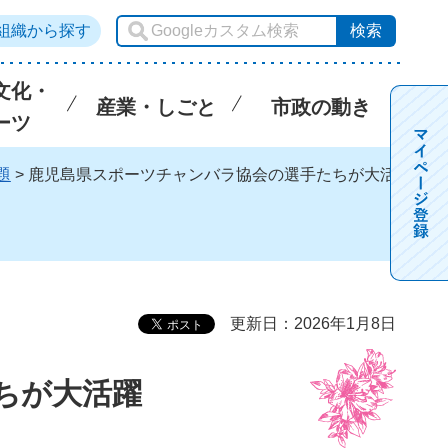
組織から探す
文化・
産業・しごと
市政の動き
ーツ
題
> 鹿児島県スポーツチャンバラ協会の選手たちが大活
更新日：2026年1月8日
ちが大活躍