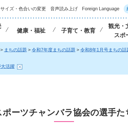
字サイズ・色合いの変更
音声読み上げ
Foreign Language
続
観光・
健康・福祉
子育て・教育
スポ
>
まちの話題
>
令和7年度まちの話題
>
令和8年1月号まちの話
が大活躍
スポーツチャンバラ協会の選手た