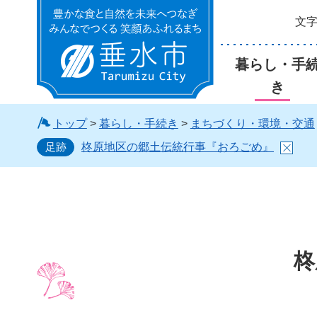
文
垂水市
暮らし・手
き
トップ
>
暮らし・手続き
>
まちづくり・環境・交通
足跡
柊原地区の郷土伝統行事『おろごめ』
柊