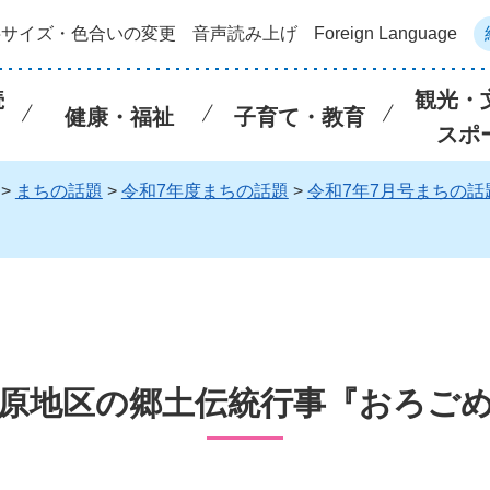
字サイズ・色合いの変更
音声読み上げ
Foreign Language
続
観光・
健康・福祉
子育て・教育
スポ
>
まちの話題
>
令和7年度まちの話題
>
令和7年7月号まちの話
原地区の郷土伝統行事『おろご