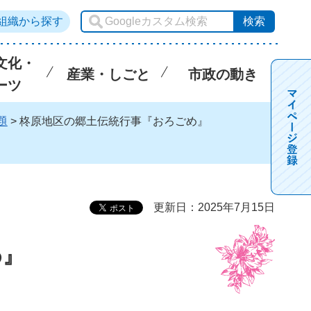
組織から探す
文化・
産業・しごと
市政の動き
ーツ
題
> 柊原地区の郷土伝統行事『おろごめ』
更新日：2025年7月15日
め』