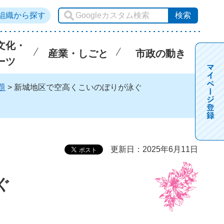
組織から探す
文化・
産業・しごと
市政の動き
ーツ
題
> 新城地区で空高くこいのぼりが泳ぐ
更新日：2025年6月11日
ぐ