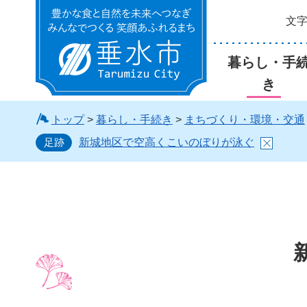
文
垂水市
暮らし・手
き
トップ
>
暮らし・手続き
>
まちづくり・環境・交通
足跡
新城地区で空高くこいのぼりが泳ぐ