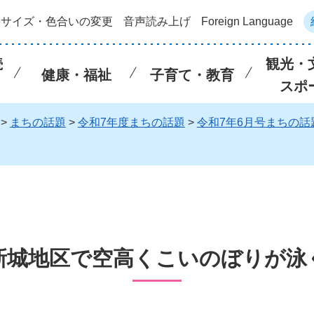
字サイズ・色合いの変更
音声読み上げ
Foreign Language
続
観光・
健康・福祉
子育て・教育
スポ
>
まちの話題
>
令和7年度まちの話題
>
令和7年6月号まちの話
新城地区で空高くこいのぼりが泳