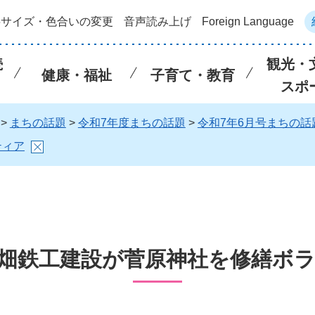
字サイズ・色合いの変更
音声読み上げ
Foreign Language
続
観光・
健康・福祉
子育て・教育
スポ
>
まちの話題
>
令和7年度まちの話題
>
令和7年6月号まちの話
ティア
畑鉄工建設が菅原神社を修繕ボ