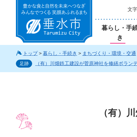
文
垂水市
暮らし・手
き
トップ
>
暮らし・手続き
>
まちづくり・環境・交通
足跡
（有）川畑鉄工建設が菅原神社を修繕ボラン
（有）川