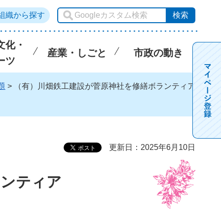
組織から探す
文化・
産業・しごと
市政の動き
ーツ
題
> （有）川畑鉄工建設が菅原神社を修繕ボランティア
更新日：2025年6月10日
ランティア