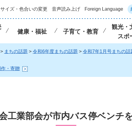
字サイズ・色合いの変更
音声読み上げ
Foreign Language
続
観光・
健康・福祉
子育て・教育
スポ
>
まちの話題
>
令和6年度まちの話題
>
令和7年1月号まちの話
制作・寄贈
会工業部会が市内バス停ベンチ