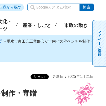
組織から探す
文化・
産業・しごと
市政の動き
ーツ
題
> 垂水市商工会工業部会が市内バス停ベンチを制作・
更新日：2025年1月21日
を制作・寄贈