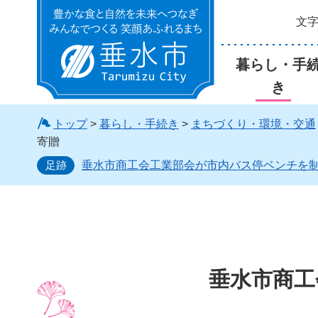
文
垂水市
暮らし・手
き
トップ
>
暮らし・手続き
>
まちづくり・環境・交通
寄贈
足跡
垂水市商工会工業部会が市内バス停ベンチを
垂水市商工