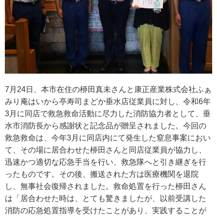
7月24日、本市在住の桺田真未さんと康正産業株式会社ふぁ
みり庵はいから亭寿司まどか垂水店従業員に対し、令和6年
3月に同店で救急救命活動に尽力した消防協力者として、垂
水市消防長から感謝状と記念品が贈呈されました。今回の
救急救命は、今年3月に同店内にて発生した窒息事案におい
て、その場に居合わせた桺田さんと同店従業員が協力し、
迅速かつ適切な応急手当を行い、救急隊へと引き継ぎを行
ったものです。その後、搬送された方は医療機関を退院
し、無事社会復帰されました。救命処置を行った桺田さん
は「居合わせた時は、とても驚きましたが、以前受講した
消防の応急処置指導を受けたことがあり、実践することが