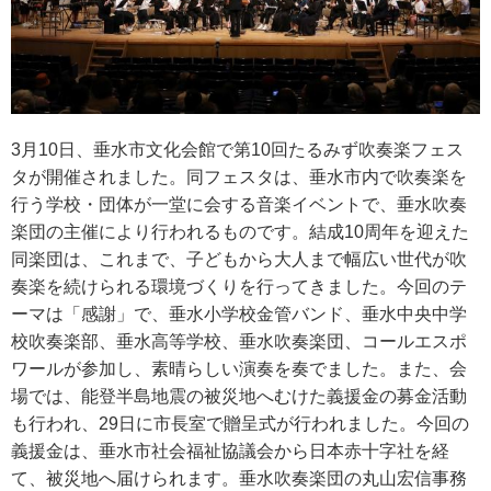
3月10日、垂水市文化会館で第10回たるみず吹奏楽フェス
タが開催されました。同フェスタは、垂水市内で吹奏楽を
行う学校・団体が一堂に会する音楽イベントで、垂水吹奏
楽団の主催により行われるものです。結成10周年を迎えた
同楽団は、これまで、子どもから大人まで幅広い世代が吹
奏楽を続けられる環境づくりを行ってきました。今回のテ
ーマは「感謝」で、垂水小学校金管バンド、垂水中央中学
校吹奏楽部、垂水高等学校、垂水吹奏楽団、コールエスポ
ワールが参加し、素晴らしい演奏を奏でました。また、会
場では、能登半島地震の被災地へむけた義援金の募金活動
も行われ、29日に市長室で贈呈式が行われました。今回の
義援金は、垂水市社会福祉協議会から日本赤十字社を経
て、被災地へ届けられます。垂水吹奏楽団の丸山宏信事務