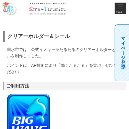
検索・共
垂水日和
垂水市公式WEBサ
通メニュ
イト 魅力コンテン
ー
ツ 恋するTarumizu
美味しいものから子
育てまで垂水市の魅
クリアーホルダー＆シール
力を完全網羅！
垂水市では、公式イメキャラたるたるのクリアーホルダーとシー
ルを制作しました。
ポイントは、AR技術により「動くたるたる」を実現！ぜひご覧く
ださい！
ご利用方法