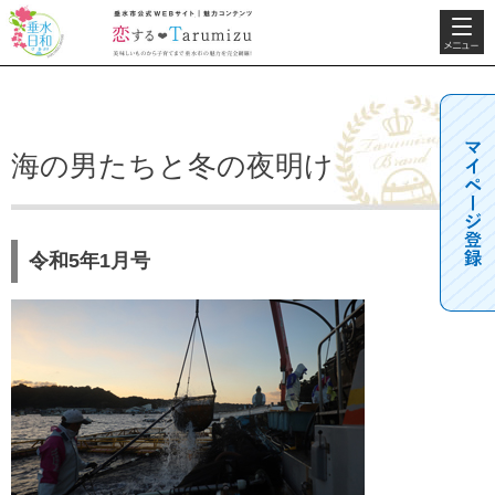
検索・共
垂水日和
垂水市公式WEBサ
通メニュ
イト 魅力コンテン
ー
ツ 恋するTarumizu
美味しいものから子
育てまで垂水市の魅
力を完全網羅！
海の男たちと冬の夜明け
令和5年1月号