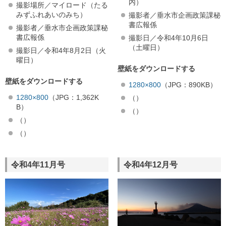
内）
撮影場所／マイロード（たる
みずふれあいのみち）
撮影者／垂水市企画政策課秘
書広報係
撮影者／垂水市企画政策課秘
書広報係
撮影日／令和4年10月6日
（土曜日）
撮影日／令和4年8月2日（火
曜日）
壁紙をダウンロードする
壁紙をダウンロードする
1280×800
（JPG：890KB）
1280×800
（JPG：1,362K
（）
B）
（）
（）
（）
令和4年11月号
令和4年12月号