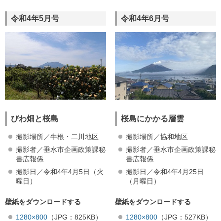
令和4年5月号
令和4年6月号
びわ畑と桜島
桜島にかかる層雲
撮影場所／牛根・二川地区
撮影場所／協和地区
撮影者／垂水市企画政策課秘
撮影者／垂水市企画政策課秘
書広報係
書広報係
撮影日／令和4年4月5日（火
撮影日／令和4年4月25日
曜日）
（月曜日）
壁紙をダウンロードする
壁紙をダウンロードする
1280×800
（JPG：825KB）
1280×800
（JPG：527KB）