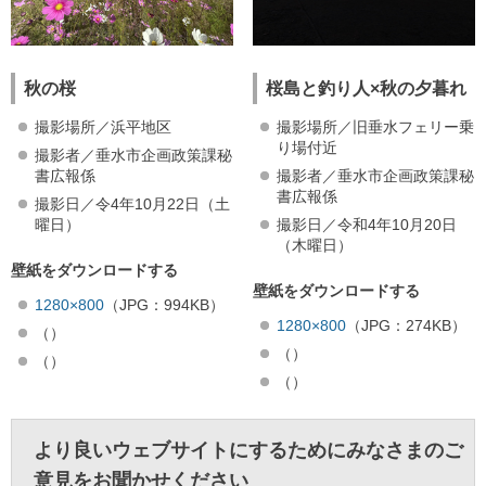
秋の桜
桜島と釣り人×秋の夕暮れ
撮影場所／浜平地区
撮影場所／旧垂水フェリー乗
り場付近
撮影者／垂水市企画政策課秘
書広報係
撮影者／垂水市企画政策課秘
書広報係
撮影日／令4年10月22日（土
曜日）
撮影日／令和4年10月20日
（木曜日）
壁紙をダウンロードする
壁紙をダウンロードする
1280×800
（JPG：994KB）
1280×800
（JPG：274KB）
（）
（）
（）
（）
より良いウェブサイトにするためにみなさまのご
意見をお聞かせください