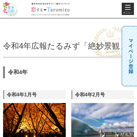
検索・共
垂水日和
垂水市公式WEBサ
通メニュ
イト 魅力コンテン
ー
ツ 恋するTarumizu
美味しいものから子
育てまで垂水市の魅
力を完全網羅！
令和4年広報たるみず「絶妙景観」
令和4年
令和4年1月号
令和4年2月号