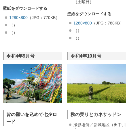
（土曜日）
壁紙をダウンロードする
壁紙をダウンロードする
1280×800
（JPG：770KB）
1280×800
（JPG：786KB）
（）
（）
（）
（）
令和4年9月号
令和4年10月号
皆の願いを込めて七夕ロ
秋の実りとカネサッドン
ード
撮影場所／新城地区（田中川