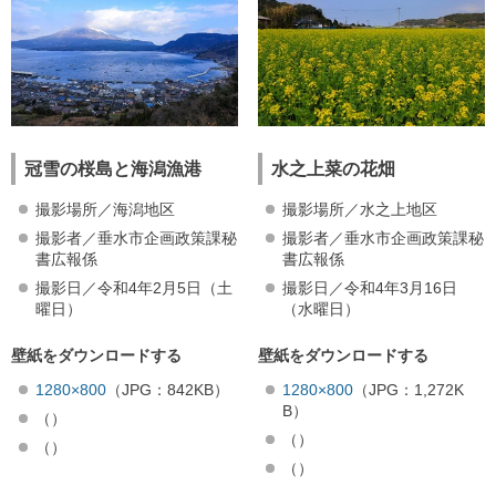
冠雪の桜島と海潟漁港
水之上菜の花畑
撮影場所／海潟地区
撮影場所／水之上地区
撮影者／垂水市企画政策課秘
撮影者／垂水市企画政策課秘
書広報係
書広報係
撮影日／令和4年2月5日（土
撮影日／令和4年3月16日
曜日）
（水曜日）
壁紙をダウンロードする
壁紙をダウンロードする
1280×800
（JPG：842KB）
1280×800
（JPG：1,272K
B）
（）
（）
（）
（）