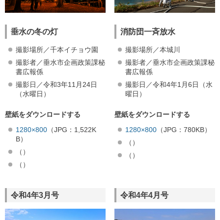
垂水の冬の灯
消防団一斉放水
撮影場所／千本イチョウ園
撮影場所／本城川
撮影者／垂水市企画政策課秘
撮影者／垂水市企画政策課秘
書広報係
書広報係
撮影日／令和3年11月24日
撮影日／令和4年1月6日（水
（水曜日）
曜日）
壁紙をダウンロードする
壁紙をダウンロードする
1280×800
（JPG：1,522K
1280×800
（JPG：780KB）
B）
（）
（）
（）
（）
令和4年3月号
令和4年4月号