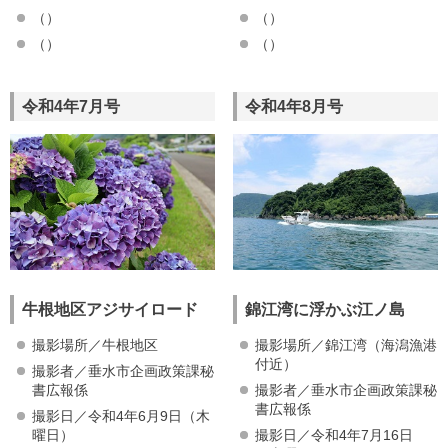
（）
（）
（）
（）
令和4年7月号
令和4年8月号
牛根地区アジサイロード
錦江湾に浮かぶ江ノ島
撮影場所／牛根地区
撮影場所／錦江湾（海潟漁港
付近）
撮影者／垂水市企画政策課秘
書広報係
撮影者／垂水市企画政策課秘
書広報係
撮影日／令和4年6月9日（木
曜日）
撮影日／令和4年7月16日