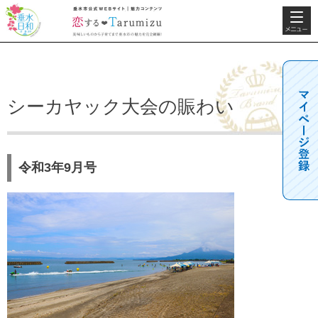
検索・共
垂水日和
垂水市公式WEBサ
通メニュ
イト 魅力コンテン
ー
ツ 恋するTarumizu
美味しいものから子
育てまで垂水市の魅
力を完全網羅！
シーカヤック大会の賑わい
令和3年9月号