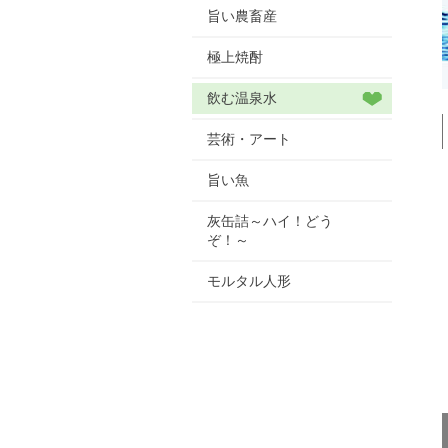
旨い農畜産
極上焼酎
飲む温泉水
芸術・アート
旨い魚
灰缶詰～ハイ！どう
ぞ！～
モルタル人形