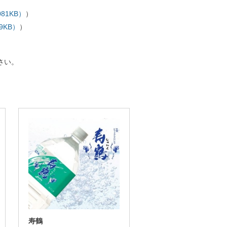
081KB）
）
9KB）
）
。
さい。
寿鶴