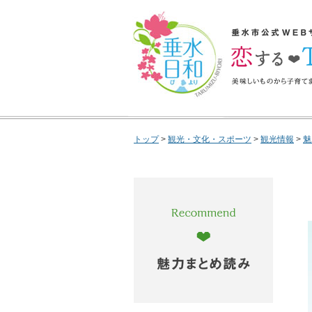
垂水日和
垂水市公式WEBサイ
するTarumizu 
で垂水市の魅力を完
トップ
>
観光・文化・スポーツ
>
観光情報
>
魅