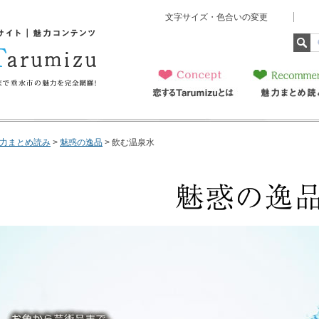
文字サイズ・色合いの変更
ト 魅力コンテンツ 恋
美味しいものから子育てま
全網羅！
恋するTarumizu
魅力まとめ読み
とは
力まとめ読み
>
魅惑の逸品
> 飲む温泉水
お魚から芸術品まで、垂水市にはあなたを魅了する逸品が多くあります