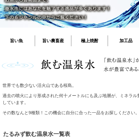
旨い魚
旨い農畜産
極上焼酎
加工品
世界でも数少ない活火山である桜島。
過去の噴火により形成された何十メートルにも及ぶ地層が、ミネラル
しています。
その数なんと9種類！この機会に自分に合った一品をお探しください
たるみず飲む温泉水一覧表