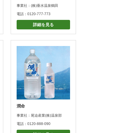
事業社：(株)垂水温泉鶴田
電話：0120-777-773
詳細を見る
潤命
事業社：尾迫産業(株)温泉部
電話：0120-888-090