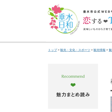
垂水日和
垂水市公式WEBサイ
するTarumizu 
で垂水市の魅力を完
トップ
>
観光・文化・スポーツ
>
観光情報
>
魅