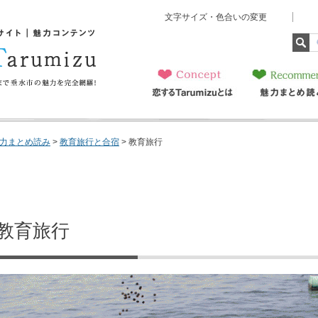
文字サイズ・色合いの変更
ト 魅力コンテンツ 恋
美味しいものから子育てま
全網羅！
恋するTarumizu
魅力まとめ読み
とは
力まとめ読み
>
教育旅行と合宿
> 教育旅行
教育旅行