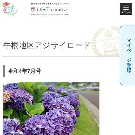
検索・共
垂水日和
垂水市公式WEBサ
通メニュ
イト 魅力コンテン
ー
ツ 恋するTarumizu
美味しいものから子
育てまで垂水市の魅
力を完全網羅！
牛根地区アジサイロード
令和4年7月号