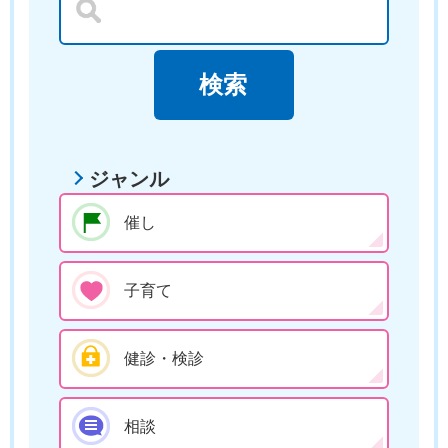
ジャンル
催し
子育て
健診・検診
相談