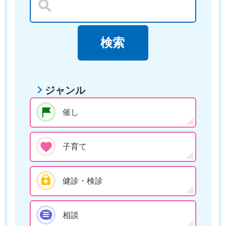
ジャンル
催し
子育て
健診・検診
相談