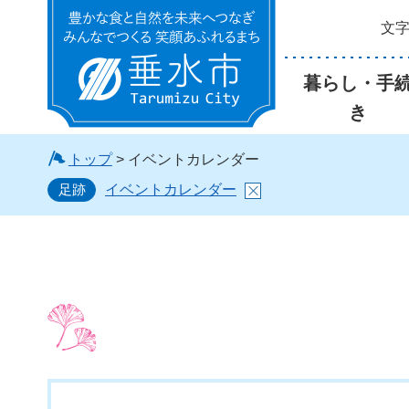
文
垂水市
暮らし・手
き
トップ
> イベントカレンダー
足跡
イベントカレンダー