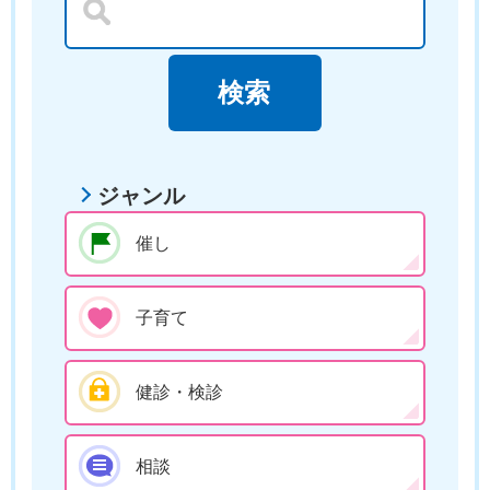
ジャンル
催し
子育て
健診・検診
相談