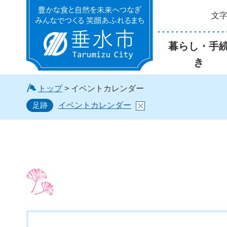
文
垂水市
暮らし・手
き
トップ
> イベントカレンダー
足跡
イベントカレンダー