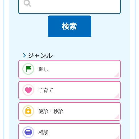
ジャンル
催し
子育て
健診・検診
相談